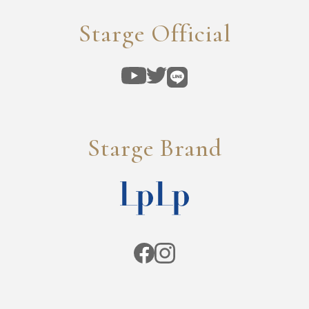
Starge Official
Starge Brand