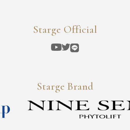
Starge Official
Starge Brand